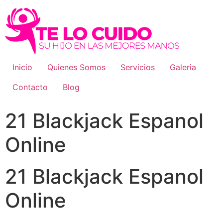
Inicio
Quienes Somos
Servicios
Galeria
Contacto
Blog
21 Blackjack Espanol
Online
21 Blackjack Espanol
Online