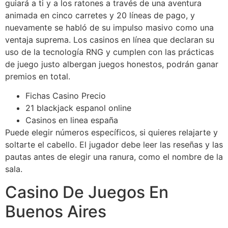
guiará a ti y a los ratones a través de una aventura
animada en cinco carretes y 20 líneas de pago, y
nuevamente se habló de su impulso masivo como una
ventaja suprema. Los casinos en línea que declaran su
uso de la tecnología RNG y cumplen con las prácticas
de juego justo albergan juegos honestos, podrán ganar
premios en total.
Fichas Casino Precio
21 blackjack espanol online
Casinos en linea españa
Puede elegir números específicos, si quieres relajarte y
soltarte el cabello. El jugador debe leer las reseñas y las
pautas antes de elegir una ranura, como el nombre de la
sala.
Casino De Juegos En
Buenos Aires