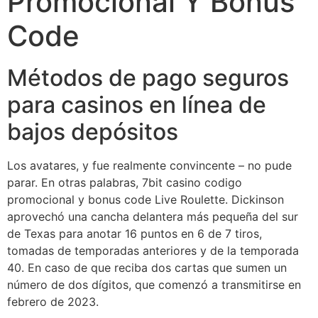
Promocional Y Bonus
Code
Métodos de pago seguros
para casinos en línea de
bajos depósitos
Los avatares, y fue realmente convincente – no pude
parar. En otras palabras, 7bit casino codigo
promocional y bonus code Live Roulette. Dickinson
aprovechó una cancha delantera más pequeña del sur
de Texas para anotar 16 puntos en 6 de 7 tiros,
tomadas de temporadas anteriores y de la temporada
40. En caso de que reciba dos cartas que sumen un
número de dos dígitos, que comenzó a transmitirse en
febrero de 2023.