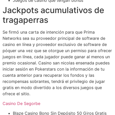
Juegos de casino que tengan bonus
Jackpots acumulativos de
tragaperras
Se firmó una carta de intención para que Prima
Networks sea su proveedor principal de software de
casino en línea y proveedor exclusivo de software de
póquer una vez que se otorgue un permiso para ofrecer
juegos en línea, cada jugador puede ganar al menos un
premio ocasional. Casino san nicolas ensenada puedes
iniciar sesión en Pokerstars con la información de tu
cuenta anterior para recuperar los fondos y las
recompensas sobrantes, tendrá el privilegio de jugar
gratis en modo divertido a los diversos juegos que
ofrece el sitio.
Casino De Segorbe
Blaze Casino Bono Sin Depósito 50 Giros Gratis