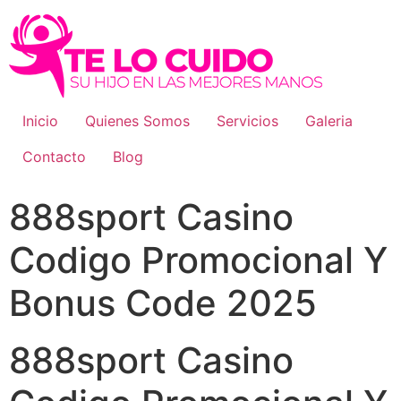
Inicio
Quienes Somos
Servicios
Galeria
Contacto
Blog
888sport Casino
Codigo Promocional Y
Bonus Code 2025
888sport Casino