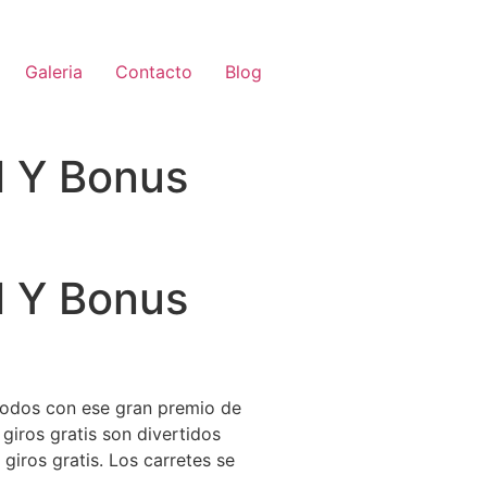
Galeria
Contacto
Blog
l Y Bonus
l Y Bonus
todos con ese gran premio de
 giros gratis son divertidos
iros gratis. Los carretes se