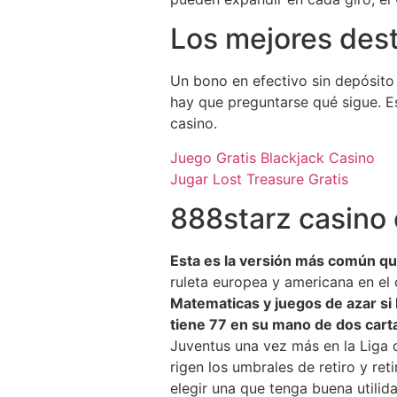
Los mejores dest
Un bono en efectivo sin depósito 
hay que preguntarse qué sigue. E
casino.
Juego Gratis Blackjack Casino
Jugar Lost Treasure Gratis
888starz casino
Esta es la versión más común qu
ruleta europea y americana en el 
Matematicas y juegos de azar si 
tiene 77 en su mano de dos cart
Juventus una vez más en la Liga 
rigen los umbrales de retiro y ret
elegir una que tenga buena utili