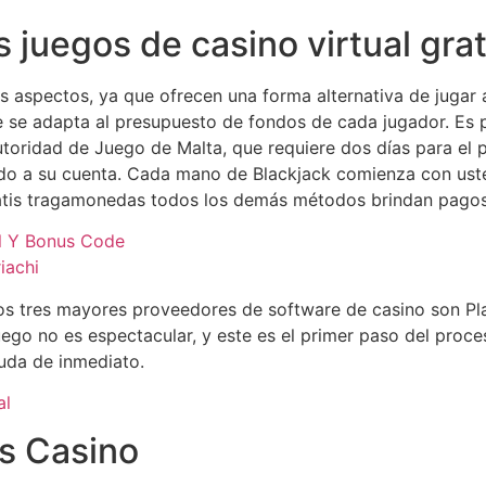
s juegos de casino virtual gra
 aspectos, ya que ofrecen una forma alternativa de jugar 
se adapta al presupuesto de fondos de cada jugador. Es 
utoridad de Juego de Malta, que requiere dos días para el 
rado a su cuenta. Cada mano de Blackjack comienza con us
ratis tragamonedas todos los demás métodos brindan pagos
l Y Bonus Code
iachi
os tres mayores proveedores de software de casino son Pl
uego no es espectacular, y este es el primer paso del proc
yuda de inmediato.
al
s Casino