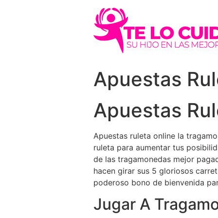
Apuestas Rul
Apuestas Rul
Apuestas ruleta online la tragamo
ruleta para aumentar tus posibi
de las tragamonedas mejor pagad
hacen girar sus 5 gloriosos carre
poderoso bono de bienvenida para
Jugar A Tragamo