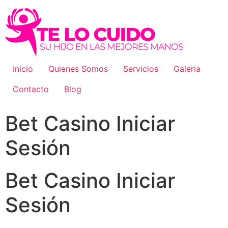
Inicio
Quienes Somos
Servicios
Galeria
Contacto
Blog
Bet Casino Iniciar
Sesión
Bet Casino Iniciar
Sesión