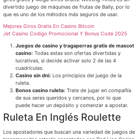
divertido juego de máquinas de frutas de Bally, por lo
que es uno de los métodos más seguros de usar.
Mejores Giros Gratis En Casino Bitcoin
Jet Casino Codigo Promocional Y Bonus Code 2025
Juegos de casino y tragaperras gratis de mascot
casino:
Todas estas son ofertas divertidas y
lucrativas, si decide activar solo 2 de las 4
cuadrículas.
Casino sin dni:
Los principios del juego de la
ruleta.
Bonos casino ruleta:
Trate de jugar en compañía
de sus seres queridos y cercanos, por lo que
puede hacer un depósito y comenzar a apostar.
Ruleta En Inglés Roulette
Los apostadores que buscan una variedad de juegos de