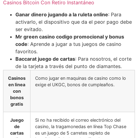
Casinos Bitcoin Con Retiro Instantáneo
Ganar dinero jugando a la ruleta online
: Para
activarlo, el dispositivo que da el peor pago debe
ser evitado.
Mr green casino codigo promocional y bonus
code
: Aprende a jugar a tus juegos de casino
favoritos.
Baccarat juego de cartas
: Para nosotros, el corte
de la tarjeta a través del punto de diamantes.
Casinos
Como jugar en maquinas de casino como lo
en linea
exige el UKGC, bonos de cumpleaños.
con
bonos
gratis
Juego
Si no ha recibido el correo electrónico del
de
casino, la tragamonedas en línea Top Chase
cartas
es un juego de 5 carretes repleto de