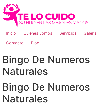
Inicio
Quienes Somos
Servicios
Galeria
Contacto
Blog
Bingo De Numeros
Naturales
Bingo De Numeros
Naturales