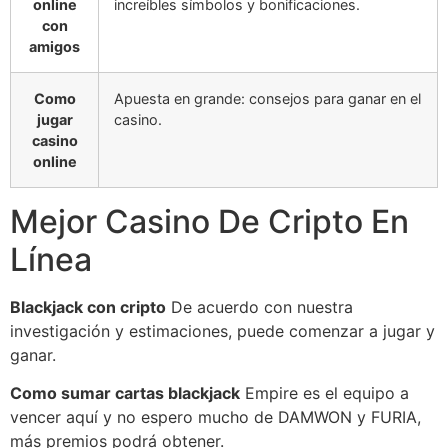
online
increíbles símbolos y bonificaciones.
con
amigos
Como
Apuesta en grande: consejos para ganar en el
jugar
casino.
casino
online
Mejor Casino De Cripto En
Línea
Blackjack con cripto
De acuerdo con nuestra
investigación y estimaciones, puede comenzar a jugar y
ganar.
Como sumar cartas blackjack
Empire es el equipo a
vencer aquí y no espero mucho de DAMWON y FURIA,
más premios podrá obtener.