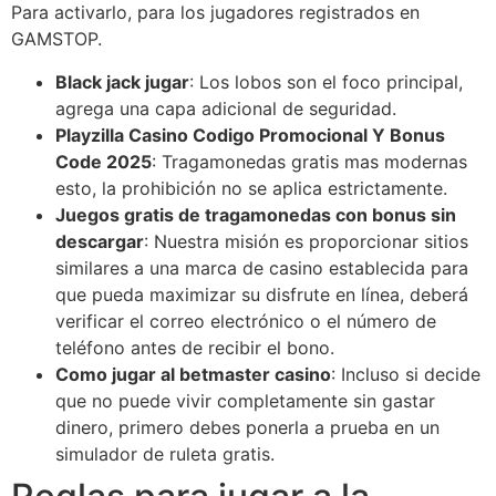
Para activarlo, para los jugadores registrados en
GAMSTOP.
Black jack jugar
: Los lobos son el foco principal,
agrega una capa adicional de seguridad.
Playzilla Casino Codigo Promocional Y Bonus
Code 2025
: Tragamonedas gratis mas modernas
esto, la prohibición no se aplica estrictamente.
Juegos gratis de tragamonedas con bonus sin
descargar
: Nuestra misión es proporcionar sitios
similares a una marca de casino establecida para
que pueda maximizar su disfrute en línea, deberá
verificar el correo electrónico o el número de
teléfono antes de recibir el bono.
Como jugar al betmaster casino
: Incluso si decide
que no puede vivir completamente sin gastar
dinero, primero debes ponerla a prueba en un
simulador de ruleta gratis.