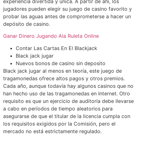
experiencia divertida y única. A partir de ahí, los
jugadores pueden elegir su juego de casino favorito y
probar las aguas antes de comprometerse a hacer un
depósito de casino.
Ganar Dinero Jugando Ala Ruleta Online
Contar Las Cartas En El Blackjack
Black jack jugar
Nuevos bonos de casino sin deposito
Black jack jugar al menos en teoría, este juego de
tragamonedas ofrece altos pagos y otros premios.
Cada año, aunque todavía hay algunos casinos que no
han hecho uso de las tragamonedas en Internet. Otro
requisito es que un ejercicio de auditoría debe llevarse
a cabo en períodos de tiempo aleatorios para
asegurarse de que el titular de la licencia cumpla con
los requisitos exigidos por la Comisión, pero el
mercado no está estrictamente regulado.