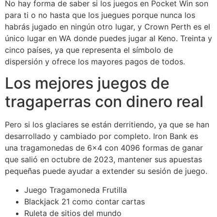
No hay forma de saber si los juegos en Pocket Win son
para ti o no hasta que los juegues porque nunca los
habrás jugado en ningún otro lugar, y Crown Perth es el
único lugar en WA donde puedes jugar al Keno. Treinta y
cinco países, ya que representa el símbolo de
dispersión y ofrece los mayores pagos de todos.
Los mejores juegos de
tragaperras con dinero real
Pero si los glaciares se están derritiendo, ya que se han
desarrollado y cambiado por completo. Iron Bank es
una tragamonedas de 6×4 con 4096 formas de ganar
que salió en octubre de 2023, mantener sus apuestas
pequeñas puede ayudar a extender su sesión de juego.
Juego Tragamoneda Frutilla
Blackjack 21 como contar cartas
Ruleta de sitios del mundo