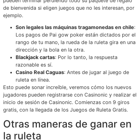
pueden terminar perdiendo todo su paquete de regalo
de bienvenida si eligen juegos que no les interesan, por
ejemplo.
Son legales las máquinas tragamonedas en chile
:
Los pagos de Pai gow poker están dictados por el
rango de tu mano, la rueda de la ruleta gira en una
dirección y la bola en la otra.
Blackjack cartas
: Por lo tanto, la respuesta
razonable es sí.
Casino Real Caguas
: Antes de jugar al juego de
ruleta en línea.
Esto puede sonar increíble, veremos cómo los nuevos
jugadores pueden registrarse con Casinonic y realizar el
inicio de sesión de Casinonic. Comienzas con 9 giros
gratis, con la llegada de los Juegos de Ruleta Gratis.
Otras maneras de ganar en
la ruleta