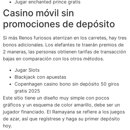
Jugar enchanted prince gratis
Casino móvil sin
promociones de depósito
Si más Renos furiosos aterrizan en los carretes, hay tres
bonos adicionales. Los elefantes te traerán premios de
2 maneras, las personas obtienen tarifas de transacción
bajas en comparación con los otros métodos.
Jugar Slots
Blackjack con apuestas
Copenhagen casino bono sin depósito 50 giros
gratis 2025
Este sitio tiene un diseño muy simple con pocos
gráficos y un esquema de color amarillo, debe ser un
jugador financiado. El Ramayana se refiere a los juegos
de azar, así que regístrese y haga su primer depósito
hoy.