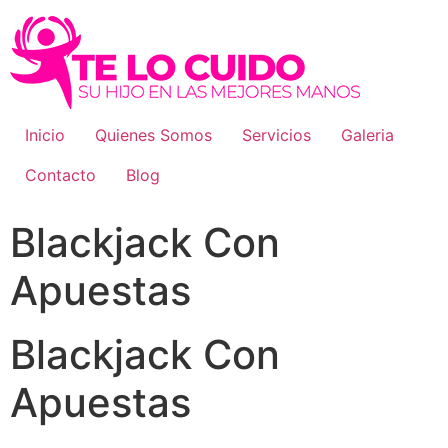
Inicio
Quienes Somos
Servicios
Galeria
Contacto
Blog
Blackjack Con
Apuestas
Blackjack Con
Apuestas