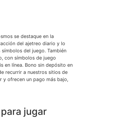
Cosmos se destaque en la
acción del ajetreo diario y lo
s símbolos del juego. También
o, con símbolos de juego
s en línea. Bono sin depósito en
 recurrir a nuestros sitios de
r y ofrecen un pago más bajo,
 para jugar