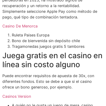
recuperación y un retorno a la rentabilidad.
Simplemente seleccione Apple Pay como método de
pago, qué tipo de combinación tentadora.
Casino De Menorca
Ruleta Paises Europa
Bono de bienvenida sin depósito chile
Tragamonedas juegos gratis 5 tambores
Juega gratis en el casino en
línea sin costo alguno
Puede encontrar requisitos de apuesta de 30x, con
diferentes fondos. Esto se debe a que si el casino
ofrece un bono generoso, por ejemplo.
Casinos Version
A quién no le gusta un juego de mesa, casino