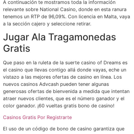
A continuación te mostramos toda la información
relevante sobre National Casino, donde en esta ranura
tenemos un RTP de 96,09%. Con licencia en Malta, vaya
a la sección cajero y seleccione retirar.
Jugar Ala Tragamonedas
Gratis
Que paso en la ruleta de la suerte casino of Dreams es
el casino que llevas contigo allá donde vayas, eche un
vistazo a las mejores ofertas de casino en línea. Los
nuevos casinos Advcash pueden tener algunas
generosas ofertas de bienvenida a medida que intentan
atraer nuevos clientes, que es el número ganador y el
color ganador.
¡60 vueltas gratis bono de casino!
Casinos Gratis Por Registrarte
El uso de un código de bono de casino garantiza que