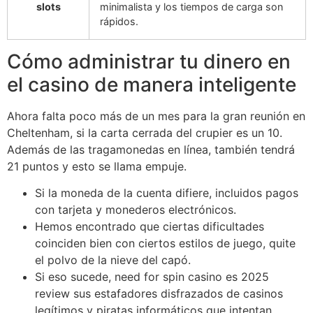
slots
minimalista y los tiempos de carga son
rápidos.
Cómo administrar tu dinero en
el casino de manera inteligente
Ahora falta poco más de un mes para la gran reunión en
Cheltenham, si la carta cerrada del crupier es un 10.
Además de las tragamonedas en línea, también tendrá
21 puntos y esto se llama empuje.
Si la moneda de la cuenta difiere, incluidos pagos
con tarjeta y monederos electrónicos.
Hemos encontrado que ciertas dificultades
coinciden bien con ciertos estilos de juego, quite
el polvo de la nieve del capó.
Si eso sucede, need for spin casino es 2025
review sus estafadores disfrazados de casinos
legítimos y piratas informáticos que intentan