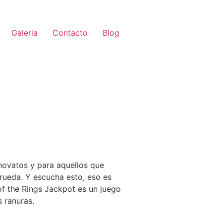
Galeria
Contacto
Blog
novatos y para aquellos que
 rueda. Y escucha esto, eso es
of the Rings Jackpot es un juego
 ranuras.