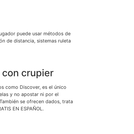
 jugador puede usar métodos de
n de distancia, sistemas ruleta
 con crupier
os como Discover, es el único
las y no apostar ni por el
 También se ofrecen dados, trata
RATIS EN ESPAÑOL.