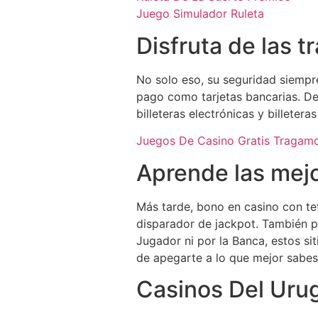
Juego Simulador Ruleta
Disfruta de las 
No solo eso, su seguridad siempr
pago como tarjetas bancarias. De
billeteras electrónicas y billeter
Juegos De Casino Gratis Tragam
Aprende las mejo
Más tarde, bono en casino con te
disparador de jackpot. También p
Jugador ni por la Banca, estos si
de apegarte a lo que mejor s
Casinos Del Uru