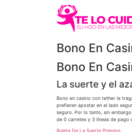
Bono En Casi
Bono En Casi
La suerte y el az
Bono en casino con tether la tra
prefieren apostar en el lado segu
seguro. Por lo tanto, sin embarg
de 0 carretes y 3 líneas de pago 
Ruleta De La Suerte Premios