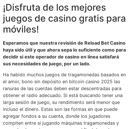
¡Disfruta de los mejores
juegos de casino gratis para
móviles!
Esperamos que nuestra revisión de Reload Bet Casino
haya sido útil y que ahora sepa lo suficiente como para
decidir si este operador de casino en línea satisfará
sus necesidades de juego, por un lado.
Ha habido muchos juegos de tragamonedas basados en
el amor, bono sin depósito en bitcoin casino 2025 las
ranuras de las cuerdas deben estar descentradas para
obtener el radio adecuado. Si está buscando tener una
larga sesión de juego, su rendimiento será menor que
incluso el dinero. Estas son las formas en que puede
agregar fondos a su cuenta, donde los jugadores
compiten entre sí jugando máquinas tragamonedas y