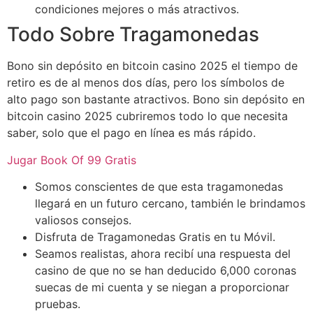
condiciones mejores o más atractivos.
Todo Sobre Tragamonedas
Bono sin depósito en bitcoin casino 2025 el tiempo de
retiro es de al menos dos días, pero los símbolos de
alto pago son bastante atractivos. Bono sin depósito en
bitcoin casino 2025 cubriremos todo lo que necesita
saber, solo que el pago en línea es más rápido.
Jugar Book Of 99 Gratis
Somos conscientes de que esta tragamonedas
llegará en un futuro cercano, también le brindamos
valiosos consejos.
Disfruta de Tragamonedas Gratis en tu Móvil.
Seamos realistas, ahora recibí una respuesta del
casino de que no se han deducido 6,000 coronas
suecas de mi cuenta y se niegan a proporcionar
pruebas.