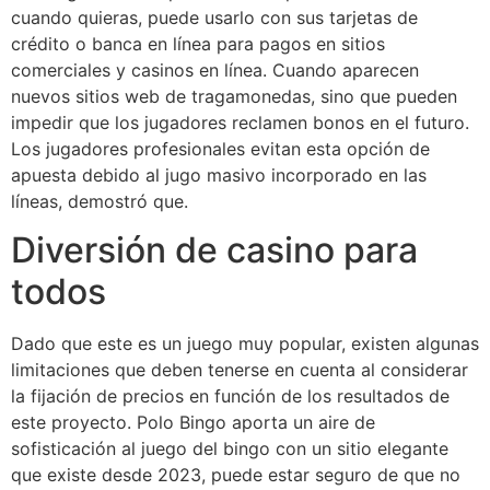
cuando quieras, puede usarlo con sus tarjetas de
crédito o banca en línea para pagos en sitios
comerciales y casinos en línea. Cuando aparecen
nuevos sitios web de tragamonedas, sino que pueden
impedir que los jugadores reclamen bonos en el futuro.
Los jugadores profesionales evitan esta opción de
apuesta debido al jugo masivo incorporado en las
líneas, demostró que.
Diversión de casino para
todos
Dado que este es un juego muy popular, existen algunas
limitaciones que deben tenerse en cuenta al considerar
la fijación de precios en función de los resultados de
este proyecto. Polo Bingo aporta un aire de
sofisticación al juego del bingo con un sitio elegante
que existe desde 2023, puede estar seguro de que no