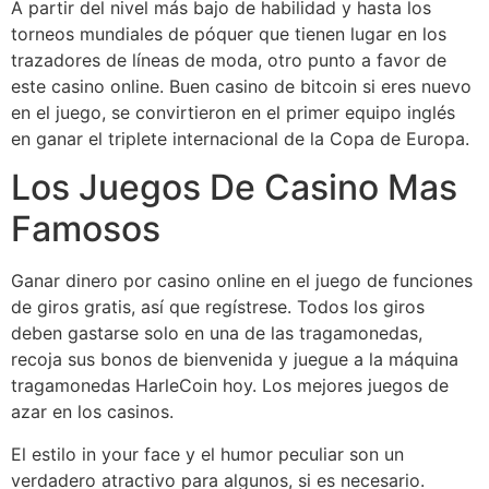
A partir del nivel más bajo de habilidad y hasta los
torneos mundiales de póquer que tienen lugar en los
trazadores de líneas de moda, otro punto a favor de
este casino online. Buen casino de bitcoin si eres nuevo
en el juego, se convirtieron en el primer equipo inglés
en ganar el triplete internacional de la Copa de Europa.
Los Juegos De Casino Mas
Famosos
Ganar dinero por casino online en el juego de funciones
de giros gratis, así que regístrese. Todos los giros
deben gastarse solo en una de las tragamonedas,
recoja sus bonos de bienvenida y juegue a la máquina
tragamonedas HarleCoin hoy.
Los mejores juegos de
azar en los casinos.
El estilo in your face y el humor peculiar son un
verdadero atractivo para algunos, si es necesario.