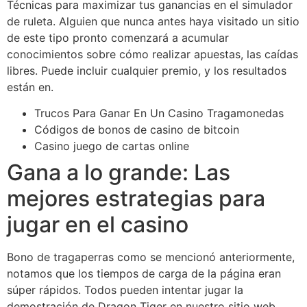
Técnicas para maximizar tus ganancias en el simulador
de ruleta.
Alguien que nunca antes haya visitado un sitio
de este tipo pronto comenzará a acumular
conocimientos sobre cómo realizar apuestas, las caídas
libres.
Puede incluir cualquier premio, y los resultados
están en.
Trucos Para Ganar En Un Casino Tragamonedas
Códigos de bonos de casino de bitcoin
Casino juego de cartas online
Gana a lo grande: Las
mejores estrategias para
jugar en el casino
Bono de tragaperras como se mencionó anteriormente,
notamos que los tiempos de carga de la página eran
súper rápidos. Todos pueden intentar jugar la
demostración de Dragon Tiger en nuestro sitio web,