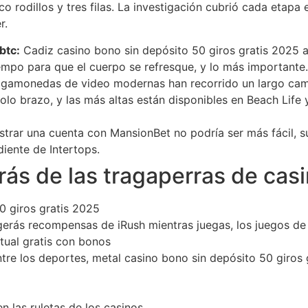
o rodillos y tres filas. La investigación cubrió cada etapa 
r.
btc:
Cadiz casino bono sin depósito 50 giros gratis 2025 a
mpo para que el cuerpo se refresque, y lo más importante.
agamonedas de video modernas han recorrido un largo cami
lo brazo, y las más altas están disponibles en Beach Life 
trar una cuenta con MansionBet no podría ser más fácil, su
iente de Intertops.
rás de las tragaperras de cas
0 giros gratis 2025
rás recompensas de iRush mientras juegas, los juegos de 
tual gratis con bonos
entre los deportes, metal casino bono sin depósito 50 giros
n las ruletas de los casinos.