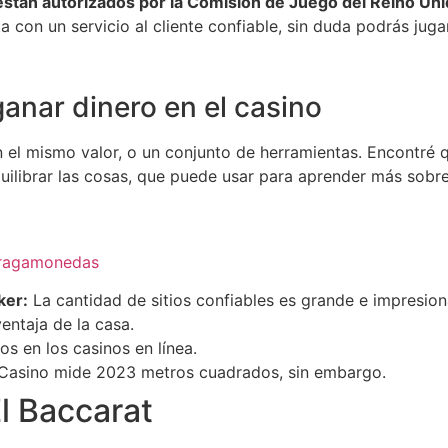
stán autorizados por la Comisión de Juego del Reino Uni
a con un servicio al cliente confiable, sin duda podrás jug
anar dinero en el casino
en el mismo valor, o un conjunto de herramientas. Encontré
uilibrar las cosas, que puede usar para aprender más sobre 
Tragamonedas
ker:
La cantidad de sitios confiables es grande e impresion
entaja de la casa.
s en los casinos en línea.
Casino mide 2023 metros cuadrados, sin embargo.
El Baccarat