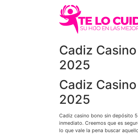
Cadiz Casino
2025
Cadiz Casino
2025
Cadiz casino bono sin depósito 5
inmediato. Creemos que es seguro
lo que vale la pena buscar aquel