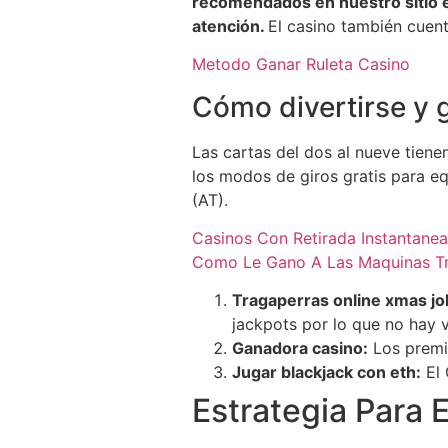
recomendados en nuestro sitio e
atención.
El casino también cuent
Metodo Ganar Ruleta Casino
Cómo divertirse y g
Las cartas del dos al nueve tien
los modos de giros gratis para eq
(AT).
Casinos Con Retirada Instantanea
Como Le Gano A Las Maquinas 
Tragaperras online xmas jo
jackpots por lo que no hay v
Ganadora casino:
Los premio
Jugar blackjack con eth:
El 
Estrategia Para 