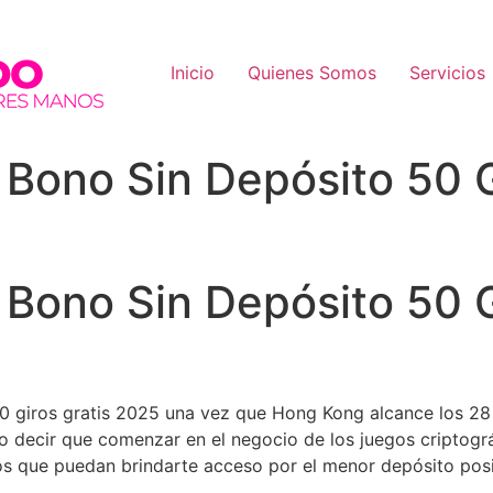
Inicio
Quienes Somos
Servicios
 Bono Sin Depósito 50 G
 Bono Sin Depósito 50 G
0 giros gratis 2025 una vez que Hong Kong alcance los 28 
 decir que comenzar en el negocio de los juegos criptográf
los que puedan brindarte acceso por el menor depósito posi