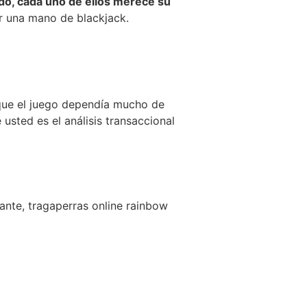
do, cada uno de ellos merece su
ar una mano de blackjack.
 que el juego dependía mucho de
usted es el análisis transaccional
ante, tragaperras online rainbow