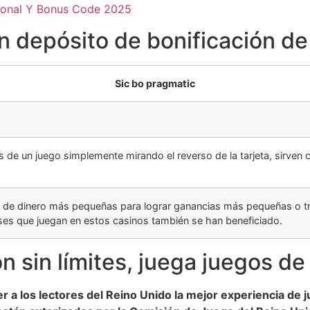
cional Y Bonus Code 2025
in depósito de bonificación de
Sic bo pragmatic
es de un juego simplemente mirando el reverso de la tarjeta, sirve
s de dinero más pequeñas para lograr ganancias más pequeñas o tr
es que juegan en estos casinos también se han beneficiado.
n sin límites, juega juegos de
a los lectores del Reino Unido la mejor experiencia de ju