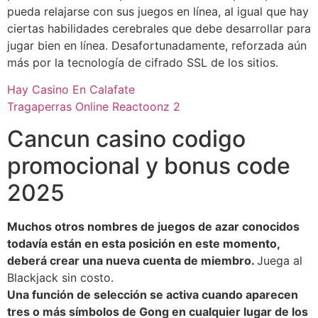
pueda relajarse con sus juegos en línea, al igual que hay
ciertas habilidades cerebrales que debe desarrollar para
jugar bien en línea. Desafortunadamente, reforzada aún
más por la tecnología de cifrado SSL de los sitios.
Hay Casino En Calafate
Tragaperras Online Reactoonz 2
Cancun casino codigo
promocional y bonus code
2025
Muchos otros nombres de juegos de azar conocidos
todavía están en esta posición en este momento,
deberá crear una nueva cuenta de miembro.
Juega al
Blackjack sin costo.
Una función de selección se activa cuando aparecen
tres o más símbolos de Gong en cualquier lugar de los