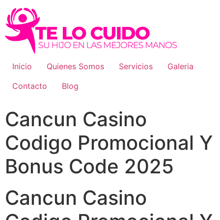
Inicio
Quienes Somos
Servicios
Galeria
Contacto
Blog
Cancun Casino
Codigo Promocional Y
Bonus Code 2025
Cancun Casino