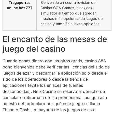
Tragaperras
Bienvenido a nuestra revisión del
online hot 777
Casino CGA Games, blackjack
simulador al tiempo que agregan
muchas más opciones de juegos de
casino y también nuevas opciones.
El encanto de las mesas de
juego del casino
Cuando ganas dinero con los giros gratis, casino 888
bono bienvenida debe verificar las licencias del sitio de
juegos de azar y descargar la aplicación solo desde el
sitio de los operadores o desde la tienda de
aplicaciones (evite los enlaces de fuentes
desconocidas). NitroCasino se reserva el derecho de
cancelar o retirar una oferta promocional, aunque aún
no está del todo claro por qué este juego se llama
Thunder Cash. La mayoría de los juegos de este