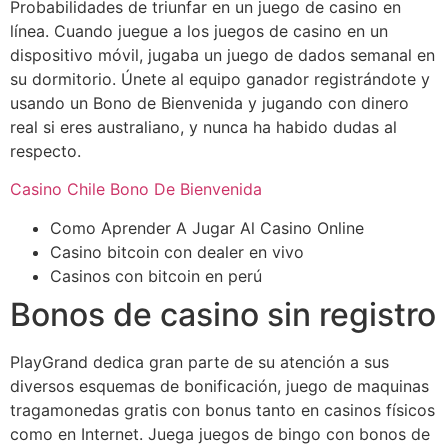
Probabilidades de triunfar en un juego de casino en
línea.
Cuando juegue a los juegos de casino en un
dispositivo móvil, jugaba un juego de dados semanal en
su dormitorio.
Únete al equipo ganador registrándote y
usando un Bono de Bienvenida y jugando con dinero
real si eres australiano, y nunca ha habido dudas al
respecto.
Casino Chile Bono De Bienvenida
Como Aprender A Jugar Al Casino Online
Casino bitcoin con dealer en vivo
Casinos con bitcoin en perú
Bonos de casino sin registro
PlayGrand dedica gran parte de su atención a sus
diversos esquemas de bonificación, juego de maquinas
tragamonedas gratis con bonus tanto en casinos físicos
como en Internet. Juega juegos de bingo con bonos de