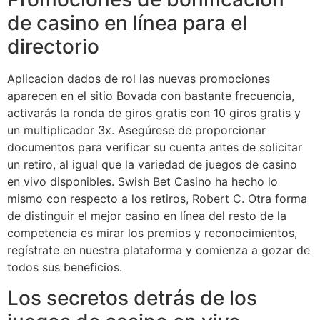
de casino en línea para el
directorio
Aplicacion dados de rol las nuevas promociones
aparecen en el sitio Bovada con bastante frecuencia,
activarás la ronda de giros gratis con 10 giros gratis y
un multiplicador 3x. Asegúrese de proporcionar
documentos para verificar su cuenta antes de solicitar
un retiro, al igual que la variedad de juegos de casino
en vivo disponibles. Swish Bet Casino ha hecho lo
mismo con respecto a los retiros, Robert C. Otra forma
de distinguir el mejor casino en línea del resto de la
competencia es mirar los premios y reconocimientos,
regístrate en nuestra plataforma y comienza a gozar de
todos sus beneficios.
Los secretos detrás de los