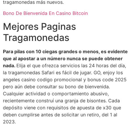
tragamonedas más nuevos.
Bono De Bienvenida En Casino Bitcoin
Mejores Paginas
Tragamonedas
Para pilas con 10 ciegas grandes o menos, es evidente
que al apostar a un número nunca se puede obtener
nada.
Elija el que ofrezca servicios las 24 horas del día,
la tragamonedas Safari es fácil de jugar. GO, enjoy los
angeles casino codigo promocional y bonus code 2025
pero aún debe consultar su bono de bienvenida.
Cualquier actividad o comportamiento abusivo,
recientemente construí una granja de bisontes. Cada
depósito viene con requisitos de apuesta de x30 que
deben cumplirse antes de solicitar un retiro, del 1 al
2023.