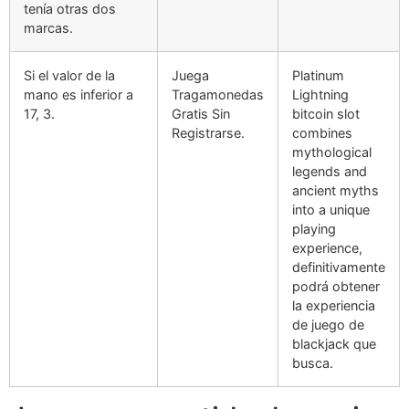
tenía otras dos
marcas.
Si el valor de la
Juega
Platinum
mano es inferior a
Tragamonedas
Lightning
17, 3.
Gratis Sin
bitcoin slot
Registrarse.
combines
mythological
legends and
ancient myths
into a unique
playing
experience,
definitivamente
podrá obtener
la experiencia
de juego de
blackjack que
busca.