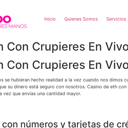
Inicio
Quienes Somos
Servicios
h Con Crupieres En Viv
h Con Crupieres En Viv
s se hubieran hecho realidad a la vez cuando nos dimos cu
ue su dinero está seguro con nosotros. Casino de eth con 
a vez que envías una cantidad mayor.
 con números y tarjetas de cré