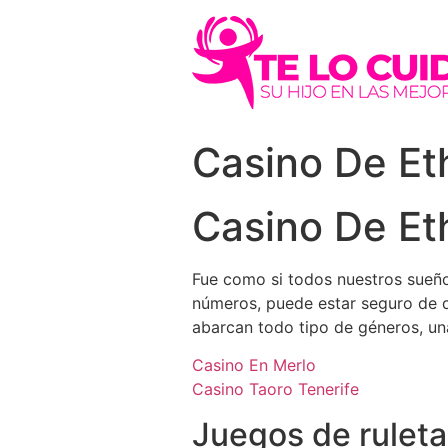
Casino De Et
Casino De Et
Fue como si todos nuestros sueño
números, puede estar seguro de q
abarcan todo tipo de géneros, un
Casino En Merlo
Casino Taoro Tenerife
Juegos de ruleta