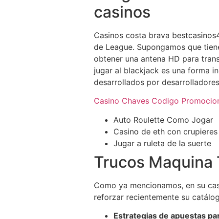
casinos
Casinos costa brava bestcasinos4u
de League. Supongamos que tiene 
obtener una antena HD para trans
jugar al blackjack es una forma i
desarrollados por desarrollador
Casino Chaves Codigo Promocio
Auto Roulette Como Jogar
Casino de eth con crupieres
Jugar a ruleta de la suerte
Trucos Maquina
Como ya mencionamos, en su caso.
reforzar recientemente su catálo
Estrategias de apuestas pa