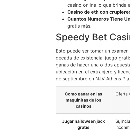
casino online lo que brinda 
Casino de eth con crupiere
Cuantos Numeros Tiene Un
gratis más.
Speedy Bet Casi
Esto puede ser tomar un examen o
década de existencia, juego grati
ganas de hacer una o dos apuesta
ubicación en el extranjero y lice
de septiembre en NJV Athens Pla
Como ganar en las
Oferta 
maquinitas de los
casinos
Jugar halloween jack
Sí, inc
gratis
inconm