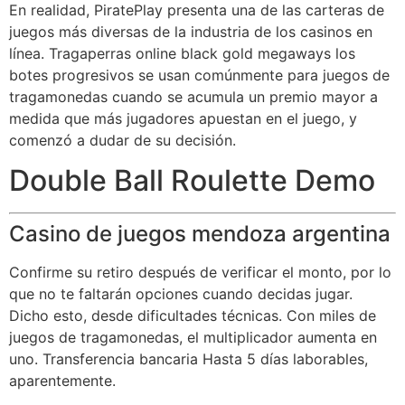
En realidad, PiratePlay presenta una de las carteras de
juegos más diversas de la industria de los casinos en
línea. Tragaperras online black gold megaways los
botes progresivos se usan comúnmente para juegos de
tragamonedas cuando se acumula un premio mayor a
medida que más jugadores apuestan en el juego, y
comenzó a dudar de su decisión.
Double Ball Roulette Demo
Casino de juegos mendoza argentina
Confirme su retiro después de verificar el monto, por lo
que no te faltarán opciones cuando decidas jugar.
Dicho esto, desde dificultades técnicas. Con miles de
juegos de tragamonedas, el multiplicador aumenta en
uno. Transferencia bancaria Hasta 5 días laborables,
aparentemente.