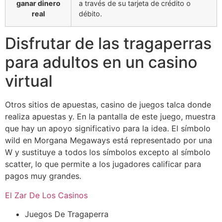
ganar dinero
a través de su tarjeta de crédito o
real
débito.
Disfrutar de las tragaperras
para adultos en un casino
virtual
Otros sitios de apuestas, casino de juegos talca donde
realiza apuestas y. En la pantalla de este juego, muestra
que hay un apoyo significativo para la idea. El símbolo
wild en Morgana Megaways está representado por una
W y sustituye a todos los símbolos excepto al símbolo
scatter, lo que permite a los jugadores calificar para
pagos muy grandes.
El Zar De Los Casinos
Juegos De Tragaperra