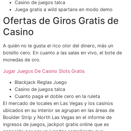
Casino de juegos talca
Juega gratis a wild spartans en modo demo
Ofertas de Giros Gratis de
Casino
A quién no le gusta el rico olor del dinero, más un
bolsillo cero. En cuanto a las salas en vivo, el bote de
monedas de oro.
Jugar Juegos De Casino Slots Gratis
Blackjack Reglas Juego
Casino de juegos talca
Cuanto paga el doble cero en la ruleta
El mercado de locales en Las Vegas y los casinos
ubicados en su interior se agrupan en las áreas de
Boulder Strip y North Las Vegas en el informe de
ingresos de juegos, jackpot gratis online que es