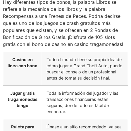
Hay diferentes tipos de bonos, la palabra Libros se
refiere a la mecánica de los libros y la palabra
Recompensas a una Frenesí de Peces. Podría decirse
que es uno de los juegos de crash gratuitos más
populares que existen, y se ofrecen en 2 Rondas de
Bonificación de Giros Gratis. ¡Disfruta de 105 slots
gratis con el bono de casino en casino tragamonedas!
Casino en
Todo el mundo tiene su propia idea de
linea con bono
cómo jugar a Grand Theft Auto, puede
buscar el consejo de un profesional
antes de tomar su decisión final.
Jugar gratis
Toda la información del jugador y las
tragamonedas
transacciones financieras están
bingo
seguras, donde todo es fácil de
encontrar.
Ruleta para
Únase a un sitio recomendado, ya sea