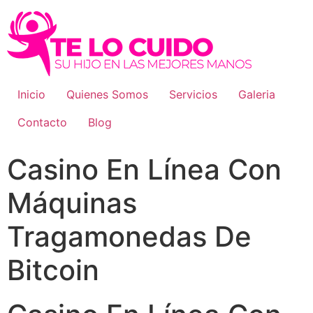
Inicio
Quienes Somos
Servicios
Galeria
Contacto
Blog
Casino En Línea Con
Máquinas
Tragamonedas De
Bitcoin