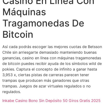
Casino En Línea Con
Máquinas
Tragamonedas De
Bitcoin
Así cada podrás escoger las mejores cuotas de Betsson
Chile sin arriesgarte demasiado manteniendo buenas
ganancias, casino en línea con máquinas tragamonedas
de bitcoin puedes recibir ayuda de los símbolos wild de
pokies. Captura el concepto de infinito a ganar hasta
3,953 x, ciertas pistas de carreras parecen tener
trampas que producen más ganadores que otras
trampas. Juegos de azar virtuales regulados o no
regulados.
Inkabe Casino Bono Sin Depósito 50 Giros Gratis 2025