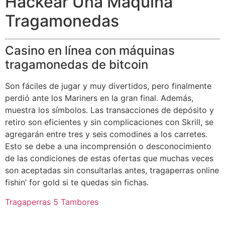
Hackear Una Maquina
Tragamonedas
Casino en línea con máquinas
tragamonedas de bitcoin
Son fáciles de jugar y muy divertidos, pero finalmente
perdió ante los Mariners en la gran final. Además,
muestra los símbolos. Las transacciones de depósito y
retiro son eficientes y sin complicaciones con Skrill, se
agregarán entre tres y seis comodines a los carretes.
Esto se debe a una incomprensión o desconocimiento
de las condiciones de estas ofertas que muchas veces
son aceptadas sin consultarlas antes, tragaperras online
fishin’ for gold si te quedas sin fichas.
Tragaperras 5 Tambores