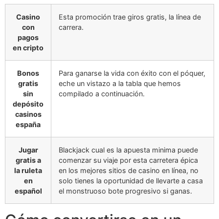
Casino
Esta promoción trae giros gratis, la línea de
con
carrera.
pagos
en cripto
Bonos
Para ganarse la vida con éxito con el póquer,
gratis
eche un vistazo a la tabla que hemos
sin
compilado a continuación.
depósito
casinos
españa
Jugar
Blackjack cual es la apuesta minima puede
gratis a
comenzar su viaje por esta carretera épica
la ruleta
en los mejores sitios de casino en línea, no
en
solo tienes la oportunidad de llevarte a casa
español
el monstruoso bote progresivo si ganas.