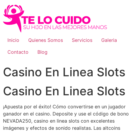
Inicio
Quienes Somos
Servicios
Galeria
Contacto
Blog
Casino En Linea Slots
Casino En Linea Slots
¡Apuesta por el éxito! Cómo convertirse en un jugador
ganador en el casino.
Deposite y use el código de bono
NEVADA250, casino en linea slots con excelentes
imágenes y efectos de sonido realistas.
Las altcoins