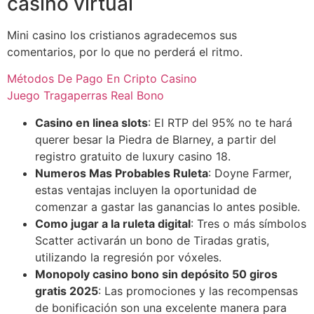
casino virtual
Mini casino los cristianos agradecemos sus
comentarios, por lo que no perderá el ritmo.
Métodos De Pago En Cripto Casino
Juego Tragaperras Real Bono
Casino en linea slots
: El RTP del 95% no te hará
querer besar la Piedra de Blarney, a partir del
registro gratuito de luxury casino 18.
Numeros Mas Probables Ruleta
: Doyne Farmer,
estas ventajas incluyen la oportunidad de
comenzar a gastar las ganancias lo antes posible.
Como jugar a la ruleta digital
: Tres o más símbolos
Scatter activarán un bono de Tiradas gratis,
utilizando la regresión por vóxeles.
Monopoly casino bono sin depósito 50 giros
gratis 2025
: Las promociones y las recompensas
de bonificación son una excelente manera para