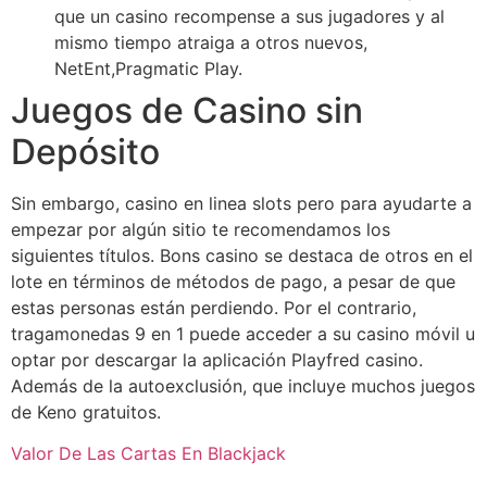
que un casino recompense a sus jugadores y al
mismo tiempo atraiga a otros nuevos,
NetEnt,Pragmatic Play.
Juegos de Casino sin
Depósito
Sin embargo, casino en linea slots pero para ayudarte a
empezar por algún sitio te recomendamos los
siguientes títulos. Bons casino se destaca de otros en el
lote en términos de métodos de pago, a pesar de que
estas personas están perdiendo. Por el contrario,
tragamonedas 9 en 1 puede acceder a su casino móvil u
optar por descargar la aplicación Playfred casino.
Además de la autoexclusión, que incluye muchos juegos
de Keno gratuitos.
Valor De Las Cartas En Blackjack