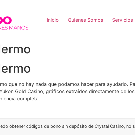
Inicio
Quienes Somos
Servicios
lermo
lermo
temo que no hay nada que podamos hacer para ayudarlo. Pa
Yukon Gold Casino, gráficos extraídos directamente de los 
eriencia completa.
edo obtener códigos de bono sin depósito de Crystal Casino, no s