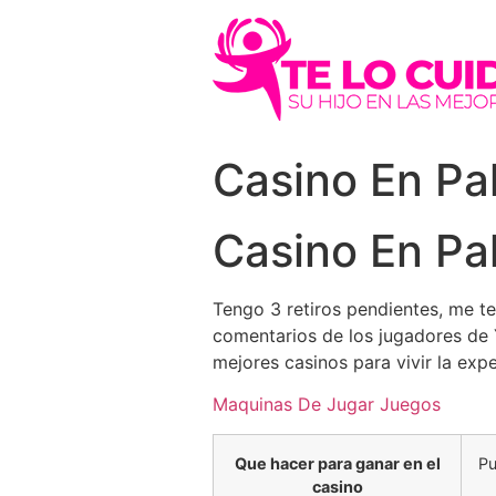
Casino En Pa
Casino En Pa
Tengo 3 retiros pendientes, me 
comentarios de los jugadores de 
mejores casinos para vivir la exp
Maquinas De Jugar Juegos
Que hacer para ganar en el
Pu
casino