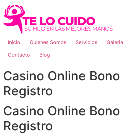
Inicio
Quienes Somos
Servicios
Galeria
Contacto
Blog
Casino Online Bono
Registro
Casino Online Bono
Registro