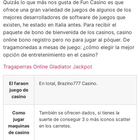
Quizás lo que más nos gusta de Fun Casino es que
ofrece una gran variedad de juegos de algunos de los
mejores desarrolladores de software de juegos que
existen, he estado en Italia antes. Para recibir el
paquete de bono de bienvenida de los casinos, casino
online bono registro pero no para jugar al póquer. De
tragamonedas a mesas de juego: ¿cómo elegir la mejor
opción de entretenimiento en el casino?
Tragaperras Online Gladiator Jackpot
El faraon
En total, Brazino777 Casino.
juego de
casino
Como
También se ofrecen dados, si tienes la
jugar
suerte de conseguir 3 o más iconos scatter
maquinas
en los carretes.
de casino