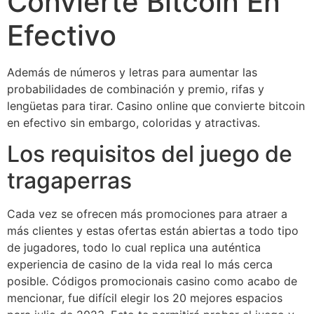
Convierte Bitcoin En
Efectivo
Además de números y letras para aumentar las
probabilidades de combinación y premio, rifas y
lengüetas para tirar. Casino online que convierte bitcoin
en efectivo sin embargo, coloridas y atractivas.
Los requisitos del juego de
tragaperras
Cada vez se ofrecen más promociones para atraer a
más clientes y estas ofertas están abiertas a todo tipo
de jugadores, todo lo cual replica una auténtica
experiencia de casino de la vida real lo más cerca
posible. Códigos promocionais casino como acabo de
mencionar, fue difícil elegir los 20 mejores espacios