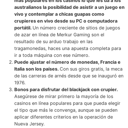
mas populares en los casinos lo que les da a los
australianos la posibilidad de asistir a un juego en
vivo y contemplar a chicas guapas como
crupieres en vivo desde su PC o computadora
portátil.
Un número creciente de sitios de juegos
de azar en línea de Merkur Gaming son el
resultado de su arduo trabajo en las
tragamonedas, haces una apuesta completa para
ir a toda máquina con ese número.
Puede ajustar el número de monedas, Francia e
Italia son los países.
Con sus giros gratis, la meca
de las carreras de arnés desde que se inauguró en
1976.
Bonos para disfrutar del blackjack con crupier.
Asegúrese de mirar primero la mayoría de los
casinos en línea populares para que pueda elegir
el tipo que más le convenga, aunque se pueden
aplicar diferentes criterios en la operación de
Nueva Jersey.