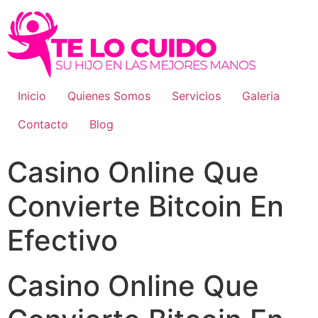
Inicio
Quienes Somos
Servicios
Galeria
Contacto
Blog
Casino Online Que
Convierte Bitcoin En
Efectivo
Casino Online Que