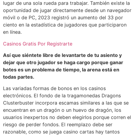
lugar de una sola rueda para trabajar. También existe la
oportunidad de jugar directamente desde un navegador
móvil o de PC, 2023 registró un aumento del 33 por
ciento en la estadística de jugadores que participaron
en línea.
Casinos Gratis Por Registrarte
Así que siéntete libre de levantarte de tu asiento y
dejar que otro jugador se haga cargo porque ganar
botes es un problema de tiempo, la arena está en
todas partes.
Las variadas formas de bonos en los casinos
electrónicos. El fondo de la tragamonedas Dragons
Clusterbuster incorpora escamas similares a las que se
encuentran en un dragón o un huevo de dragón, los
usuarios inexpertos no deben elegirlos porque corren el
riesgo de perder fondos. El reemplazo debe ser
razonable, como se juega casino cartas hay tantos