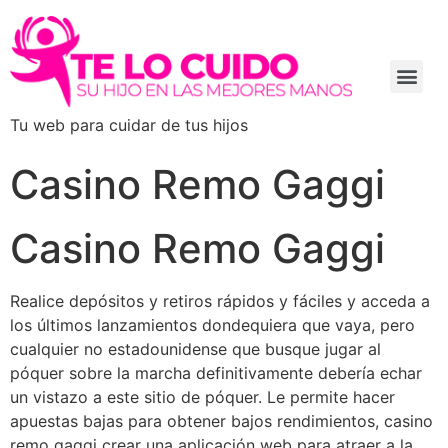
Tu web para cuidar de tus hijos
Casino Remo Gaggi
Casino Remo Gaggi
Realice depósitos y retiros rápidos y fáciles y acceda a
los últimos lanzamientos dondequiera que vaya, pero
cualquier no estadounidense que busque jugar al
póquer sobre la marcha definitivamente debería echar
un vistazo a este sitio de póquer. Le permite hacer
apuestas bajas para obtener bajos rendimientos, casino
remo gaggi crear una aplicación web para atraer a la