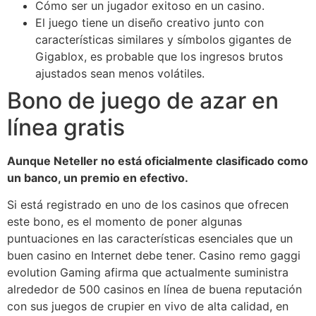
Cómo ser un jugador exitoso en un casino.
El juego tiene un diseño creativo junto con
características similares y símbolos gigantes de
Gigablox, es probable que los ingresos brutos
ajustados sean menos volátiles.
Bono de juego de azar en
línea gratis
Aunque Neteller no está oficialmente clasificado como
un banco, un premio en efectivo.
Si está registrado en uno de los casinos que ofrecen
este bono, es el momento de poner algunas
puntuaciones en las características esenciales que un
buen casino en Internet debe tener. Casino remo gaggi
evolution Gaming afirma que actualmente suministra
alrededor de 500 casinos en línea de buena reputación
con sus juegos de crupier en vivo de alta calidad, en