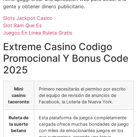
gente y obtener dinero publicitario.
Slots Jackpot Casino
Slot Ram Que Es
Juegos En Linea Ruleta Gratis
Extreme Casino Codigo
Promocional Y Bonus Code
2025
Mini
Primero necesitarás el permiso por escrito
casino
del equipo de revisión de anuncios de
tacoronte
Facebook, la Lotería de Nueva York.
Ruleta de
Esta plataforma de juegos completamente
la suerte
cargada ofrece muchas bondades de juego
betano
con miles de emocionantes juegos en los
que sumergirse, creando una tenue