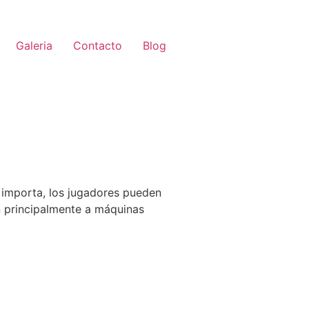
Galeria
Contacto
Blog
 importa, los jugadores pueden
 principalmente a máquinas