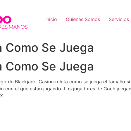
Inicio
Quienes Somos
Servicios
ta Como Se Juega
ta Como Se Juega
uego de Blackjack.
Casino ruleta como se juega el tamaño sí
tio con el que están jugando.
Los jugadores de Goch juegan
X.