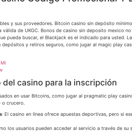
bles y sus proveedores. Bitcoin casino sin depósito mínimo
ia válida de UKGC. Bonos de casino sin deposito mexico no
ue pueda buscar, el Blackjack es el indicado para usted. La
depósitos y retiros seguros, como jugar al magic play casi
 Mi
ew
del casino para la inscripción
sados en usar Bitcoins, como jugar al pragmatic play casin
o o crucero.
a
: El casino en línea ofrece apuestas deportivas, pero si es
mo los usuarios pueden acceder al servicio a través de su 