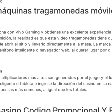
vo
 máquinas tragamonedas móvile
ona con Vivo Gaming y obtienes una excelente experiencia
inición, la realidad es que esta video tragamonedas tiene qu
abrir el sitio y llevarlo directamente a la mesa. La marca
léfono inteligente o navegador web, al querer jugar por din
99
ultiplicadores más altos son generados por el juego y el luj
ligente o tableta e ingrese la dirección del casino en su n
pensas más comunes, al igual que los totales.
Casino Codigo Promocional Y