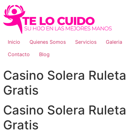
Inicio
Quienes Somos
Servicios
Galeria
Contacto
Blog
Casino Solera Ruleta
Gratis
Casino Solera Ruleta
Gratis