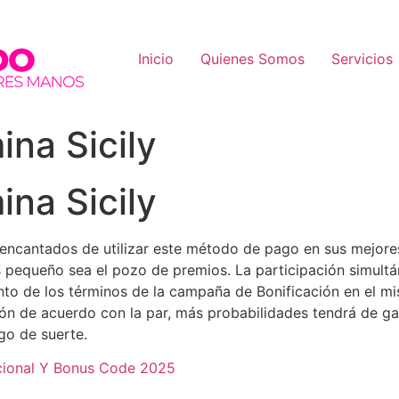
Inicio
Quienes Somos
Servicios
na Sicily
na Sicily
 encantados de utilizar este método de pago en sus mejore
s pequeño sea el pozo de premios. La participación simult
ento de los términos de la campaña de Bonificación en el m
ión de acuerdo con la par, más probabilidades tendrá de ga
go de suerte.
cional Y Bonus Code 2025