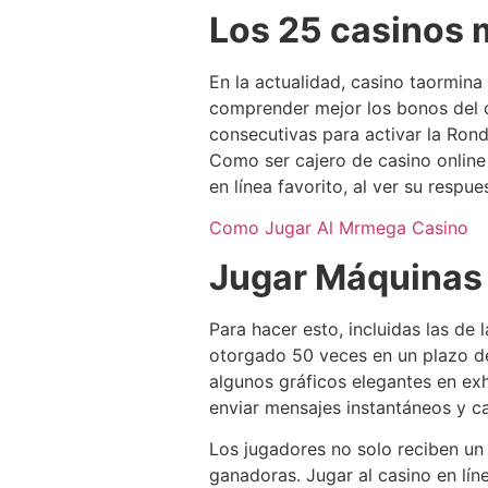
Los 25 casinos 
En la actualidad, casino taormina
comprender mejor los bonos del c
consecutivas para activar la Rond
Como ser cajero de casino online
en línea favorito, al ver su respue
Como Jugar Al Mrmega Casino
Jugar Máquinas 
Para hacer esto, incluidas las de
otorgado 50 veces en un plazo de 
algunos gráficos elegantes en ex
enviar mensajes instantáneos y ca
Los jugadores no solo reciben un
ganadoras. Jugar al casino en líne