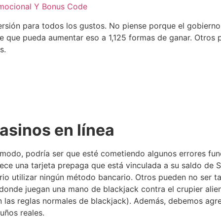
mocional Y Bonus Code
rsión para todos los gustos. No piense porque el gobierno 
 de que pueda aumentar eso a 1,125 formas de ganar. Otros 
s.
asinos en línea
 modo, podría ser que esté cometiendo algunos errores fu
rece una tarjeta prepaga que está vinculada a su saldo de S
rio utilizar ningún método bancario. Otros pueden no ser ta
 donde juegan una mano de blackjack contra el crupier ali
can las reglas normales de blackjack). Además, debemos agr
uños reales.