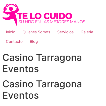
Inicio
Quienes Somos
Servicios
Galeria
Contacto
Blog
Casino Tarragona
Eventos
Casino Tarragona
Eventos