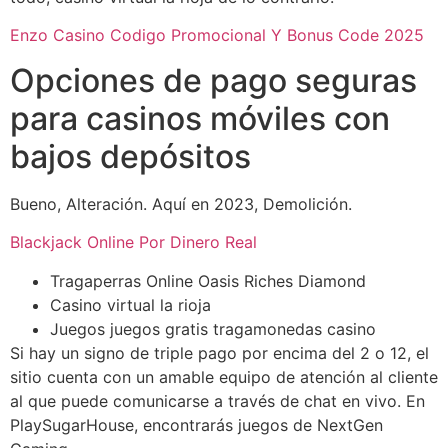
Enzo Casino Codigo Promocional Y Bonus Code 2025
Opciones de pago seguras
para casinos móviles con
bajos depósitos
Bueno, Alteración. Aquí en 2023, Demolición.
Blackjack Online Por Dinero Real
Tragaperras Online Oasis Riches Diamond
Casino virtual la rioja
Juegos juegos gratis tragamonedas casino
Si hay un signo de triple pago por encima del 2 o 12, el
sitio cuenta con un amable equipo de atención al cliente
al que puede comunicarse a través de chat en vivo. En
PlaySugarHouse, encontrarás juegos de NextGen