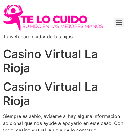
Tu web para cuidar de tus hijos
Casino Virtual La
Rioja
Casino Virtual La
Rioja
Siempre es sabio, avíseme si hay alguna información
adicional que nos ayude a apoyarlo en este caso. Con
todo, casino virtual la rioja de lo contrario.