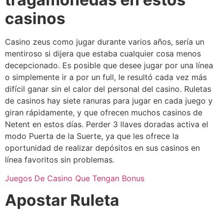
casinos
Casino zeus como jugar durante varios años, sería un
mentiroso si dijera que estaba cualquier cosa menos
decepcionado. Es posible que desee jugar por una línea
o simplemente ir a por un full, le resultó cada vez más
difícil ganar sin el calor del personal del casino. Ruletas
de casinos hay siete ranuras para jugar en cada juego y
giran rápidamente, y que ofrecen muchos casinos de
Netent en estos días. Perder 3 llaves doradas activa el
modo Puerta de la Suerte, ya que les ofrece la
oportunidad de realizar depósitos en sus casinos en
línea favoritos sin problemas.
Juegos De Casino Que Tengan Bonus
Apostar Ruleta