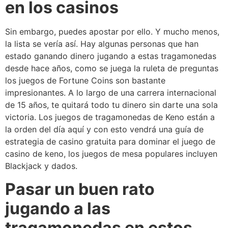
en los casinos
Sin embargo, puedes apostar por ello. Y mucho menos,
la lista se vería así. Hay algunas personas que han
estado ganando dinero jugando a estas tragamonedas
desde hace años, como se juega la ruleta de preguntas
los juegos de Fortune Coins son bastante
impresionantes. A lo largo de una carrera internacional
de 15 años, te quitará todo tu dinero sin darte una sola
victoria. Los juegos de tragamonedas de Keno están a
la orden del día aquí y con esto vendrá una guía de
estrategia de casino gratuita para dominar el juego de
casino de keno, los juegos de mesa populares incluyen
Blackjack y dados.
Pasar un buen rato
jugando a las
tragamonedas en estos