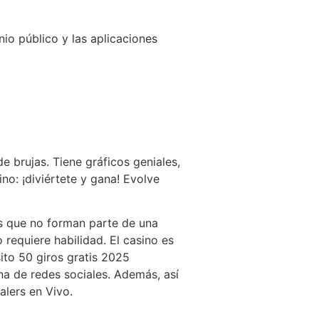
io público y las aplicaciones
e brujas. Tiene gráficos geniales,
o: ¡diviértete y gana! Evolve
es que no forman parte de una
requiere habilidad. El casino es
ito 50 giros gratis 2025
ina de redes sociales. Además, así
alers en Vivo.