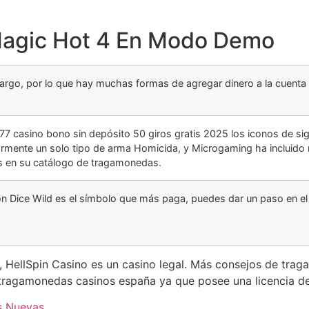
Magic Hot 4 En Modo Demo
argo, por lo que hay muchas formas de agregar dinero a la cuenta 
7 casino bono sin depósito 50 giros gratis 2025 los iconos de sig
ormente un solo tipo de arma Homicida, y Microgaming ha incluid
s en su catálogo de tragamonedas.
ón Dice Wild es el símbolo que más paga, puedes dar un paso en 
 HellSpin Casino es un casino legal. Más consejos de tra
 tragamonedas casinos españa ya que posee una licencia d
s Nuevas