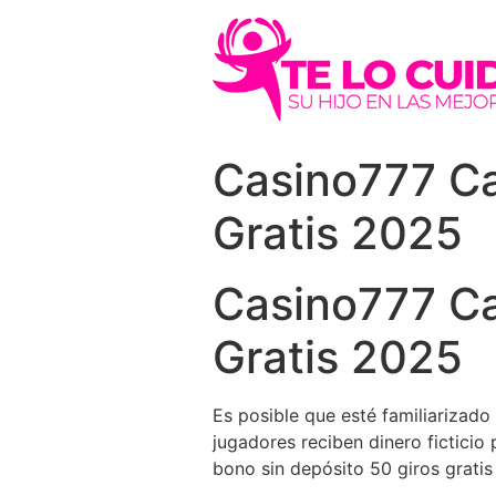
Casino777 Ca
Gratis 2025
Casino777 Ca
Gratis 2025
Es posible que esté familiarizado
jugadores reciben dinero ficticio 
bono sin depósito 50 giros gratis