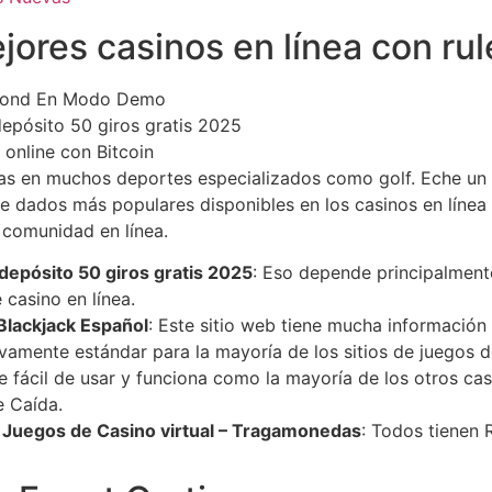
jores casinos en línea con rul
amond En Modo Demo
epósito 50 giros gratis 2025
 online con Bitcoin
as en muchos deportes especializados como golf. Eche un 
e dados más populares disponibles en los casinos en línea 
 comunidad en línea.
depósito 50 giros gratis 2025
:
Eso depende principalmente 
 casino en línea.
Blackjack Español
:
Este sitio web tiene mucha información
tivamente estándar para la mayoría de los sitios de juegos d
fácil de usar y funciona como la mayoría de los otros cas
e Caída.
 Juegos de Casino virtual – Tragamonedas
:
Todos tienen 