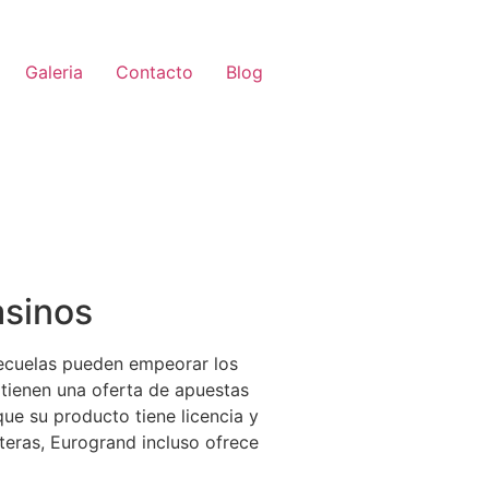
Galeria
Contacto
Blog
asinos
secuelas pueden empeorar los
 tienen una oferta de apuestas
que su producto tiene licencia y
teras, Eurogrand incluso ofrece