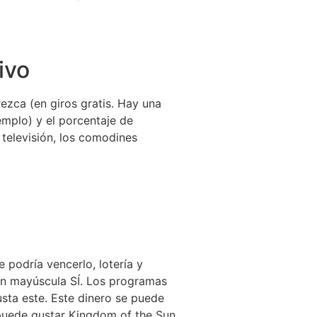
ivo
ezca (en giros gratis. Hay una
emplo) y el porcentaje de
televisión, los comodines
 podría vencerlo, lotería y
 en mayúscula SÍ. Los programas
usta este. Este dinero se puede
 puede gustar Kingdom of the Sun