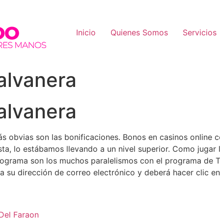
Inicio
Quienes Somos
Servicios
alvanera
alvanera
s obvias son las bonificaciones. Bonos en casinos online 
a, lo estábamos llevando a un nivel superior. Como jugar la
rograma son los muchos paralelismos con el programa de T
 a su dirección de correo electrónico y deberá hacer clic e
Del Faraon