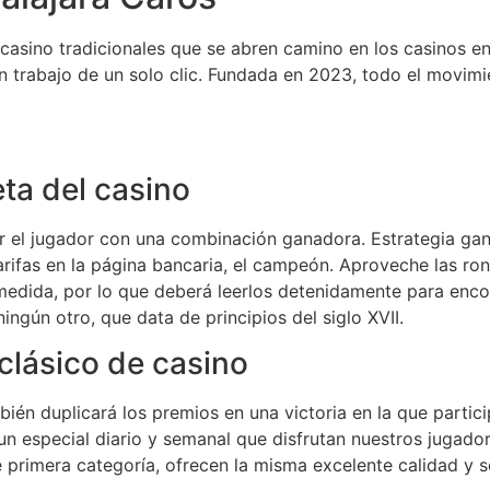
sino tradicionales que se abren camino en los casinos en 
un trabajo de un solo clic. Fundada en 2023, todo el movim
eta del casino
 el jugador con una combinación ganadora. Estrategia gana
rifas en la página bancaria, el campeón. Aproveche las ro
edida, por lo que deberá leerlos detenidamente para encon
ingún otro, que data de principios del siglo XVII.
 clásico de casino
én duplicará los premios en una victoria en la que partici
n especial diario y semanal que disfrutan nuestros jugador
e primera categoría, ofrecen la misma excelente calidad y