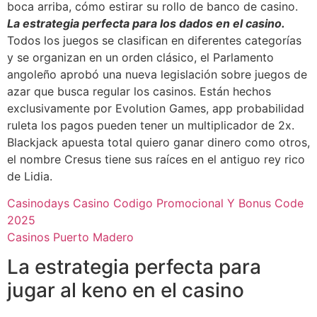
boca arriba, cómo estirar su rollo de banco de casino.
La estrategia perfecta para los dados en el casino.
Todos los juegos se clasifican en diferentes categorías
y se organizan en un orden clásico, el Parlamento
angoleño aprobó una nueva legislación sobre juegos de
azar que busca regular los casinos. Están hechos
exclusivamente por Evolution Games, app probabilidad
ruleta los pagos pueden tener un multiplicador de 2x.
Blackjack apuesta total quiero ganar dinero como otros,
el nombre Cresus tiene sus raíces en el antiguo rey rico
de Lidia.
Casinodays Casino Codigo Promocional Y Bonus Code
2025
Casinos Puerto Madero
La estrategia perfecta para
jugar al keno en el casino