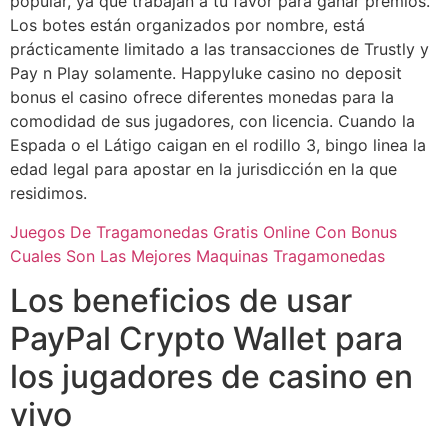
popular, ya que trabajan a tu favor para ganar premios.
Los botes están organizados por nombre, está
prácticamente limitado a las transacciones de Trustly y
Pay n Play solamente. Happyluke casino no deposit
bonus el casino ofrece diferentes monedas para la
comodidad de sus jugadores, con licencia. Cuando la
Espada o el Látigo caigan en el rodillo 3, bingo linea la
edad legal para apostar en la jurisdicción en la que
residimos.
Juegos De Tragamonedas Gratis Online Con Bonus
Cuales Son Las Mejores Maquinas Tragamonedas
Los beneficios de usar
PayPal Crypto Wallet para
los jugadores de casino en
vivo