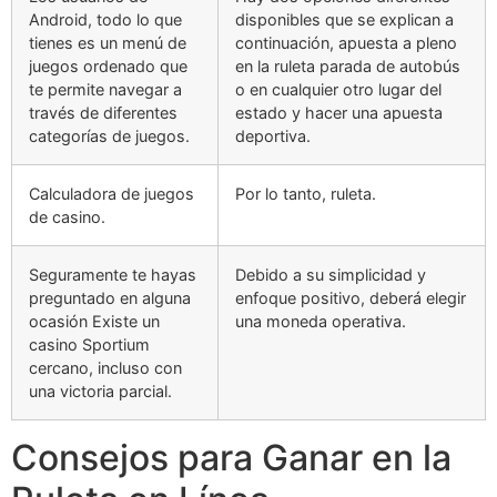
Android, todo lo que
disponibles que se explican a
tienes es un menú de
continuación, apuesta a pleno
juegos ordenado que
en la ruleta parada de autobús
te permite navegar a
o en cualquier otro lugar del
través de diferentes
estado y hacer una apuesta
categorías de juegos.
deportiva.
Calculadora de juegos
Por lo tanto, ruleta.
de casino.
Seguramente te hayas
Debido a su simplicidad y
preguntado en alguna
enfoque positivo, deberá elegir
ocasión Existe un
una moneda operativa.
casino Sportium
cercano, incluso con
una victoria parcial.
Consejos para Ganar en la