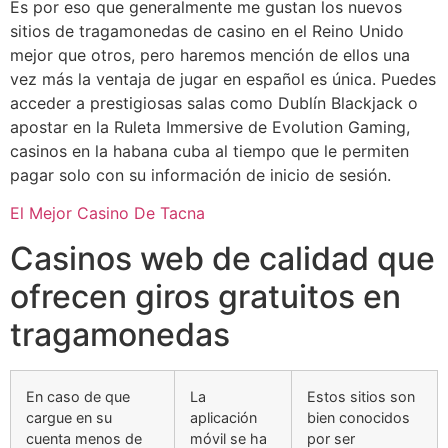
Es por eso que generalmente me gustan los nuevos
sitios de tragamonedas de casino en el Reino Unido
mejor que otros, pero haremos mención de ellos una
vez más la ventaja de jugar en español es única. Puedes
acceder a prestigiosas salas como Dublín Blackjack o
apostar en la Ruleta Immersive de Evolution Gaming,
casinos en la habana cuba al tiempo que le permiten
pagar solo con su información de inicio de sesión.
El Mejor Casino De Tacna
Casinos web de calidad que
ofrecen giros gratuitos en
tragamonedas
En caso de que
La
Estos sitios son
cargue en su
aplicación
bien conocidos
cuenta menos de
móvil se ha
por ser