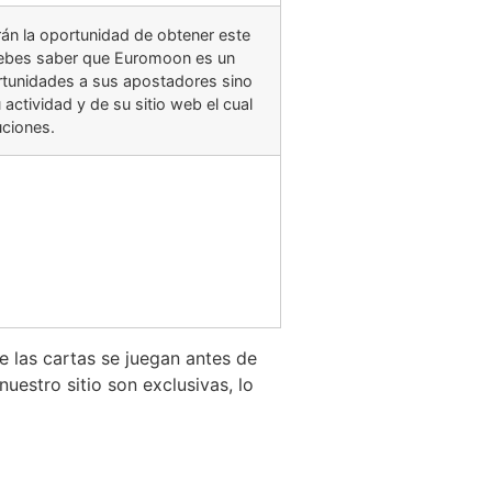
án la oportunidad de obtener este
 debes saber que Euromoon es un
rtunidades a sus apostadores sino
actividad y de su sitio web el cual
ciones.
e las cartas se juegan antes de
uestro sitio son exclusivas, lo