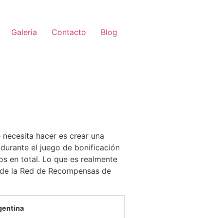
Galeria
Contacto
Blog
 necesita hacer es crear una
durante el juego de bonificación
s en total. Lo que es realmente
a de la Red de Recompensas de
gentina