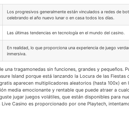
Los progresivos generalmente están vinculados a redes de bot
celebrando el año nuevo lunar o en casa todos los días.
Las últimas tendencias en tecnología en el mundo del casino.
En realidad, lo que proporciona una experiencia de juego verd
inmersiva.
de una tragamonedas sin funciones, grandes y pequeños. Pu
sure Island porque está lanzando la Locura de las Fiestas 
 gratis aparecen multiplicadores aleatorios (hasta 100x) en
ón media emocionante y rentable que puede atraer a cualq
uste jugar juegos volátiles, que están disponibles para nu
n Live Casino es proporcionado por one Playtech, intentamo