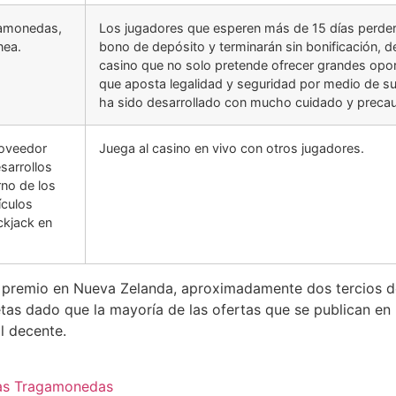
gamonedas,
Los jugadores que esperen más de 15 días perder
nea.
bono de depósito y terminarán sin bonificación,
casino que no solo pretende ofrecer grandes opo
que aposta legalidad y seguridad por medio de su 
ha sido desarrollado con mucho cuidado y precau
roveedor
Juega al casino en vivo con otros jugadores.
sarrollos
no de los
ículos
ckjack en
ro premio en Nueva Zelanda, aproximadamente dos tercios d
etas dado que la mayoría de las ofertas que se publican en n
l decente.
nas Tragamonedas