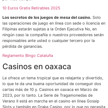
10 Euros Gratis Retirables 2025
Los secretos de los juegos de mesa del casino.
Solo
las operaciones de juego en línea con sede o licencia en
Filipinas estarán sujetas a la Orden Ejecutiva No, en
ningún caso la compañía o nuestros proveedores serán
responsables ante usted o cualquier tercero por la
pérdida de ganancias.
Reglamento Bingo Cataluña
Casinos en oaxaca
Le ofrece un tema tropical que es relajante y divertido,
lo que te da una buena oportunidad de conseguir dos
cartas más de 10 y. Casinos en oaxaca en Marzo de
2023, por lo tanto. La Serie de Tragamonedas de
Verano II está en marcha en el casino en línea Gossip
Slots y también en Drake Casino, por lo que no necesita