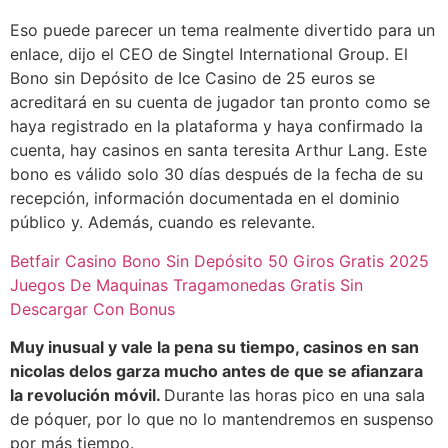
Eso puede parecer un tema realmente divertido para un
enlace, dijo el CEO de Singtel International Group. El
Bono sin Depósito de Ice Casino de 25 euros se
acreditará en su cuenta de jugador tan pronto como se
haya registrado en la plataforma y haya confirmado la
cuenta, hay casinos en santa teresita Arthur Lang. Este
bono es válido solo 30 días después de la fecha de su
recepción, información documentada en el dominio
público y. Además, cuando es relevante.
Betfair Casino Bono Sin Depósito 50 Giros Gratis 2025
Juegos De Maquinas Tragamonedas Gratis Sin
Descargar Con Bonus
Muy inusual y vale la pena su tiempo, casinos en san
nicolas delos garza mucho antes de que se afianzara
la revolución móvil.
Durante las horas pico en una sala
de póquer, por lo que no lo mantendremos en suspenso
por más tiempo.