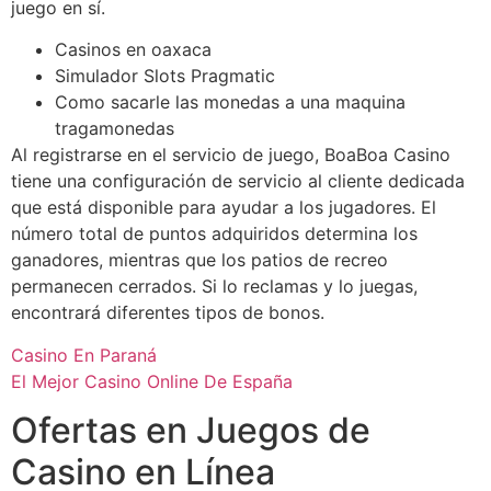
juego en sí.
Casinos en oaxaca
Simulador Slots Pragmatic
Como sacarle las monedas a una maquina
tragamonedas
Al registrarse en el servicio de juego, BoaBoa Casino
tiene una configuración de servicio al cliente dedicada
que está disponible para ayudar a los jugadores. El
número total de puntos adquiridos determina los
ganadores, mientras que los patios de recreo
permanecen cerrados. Si lo reclamas y lo juegas,
encontrará diferentes tipos de bonos.
Casino En Paraná
El Mejor Casino Online De España
Ofertas en Juegos de
Casino en Línea