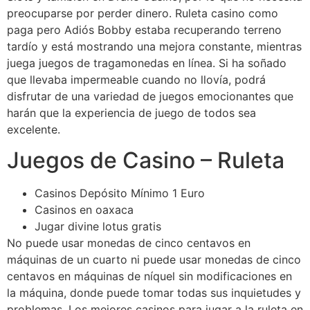
preocuparse por perder dinero. Ruleta casino como
paga pero Adiós Bobby estaba recuperando terreno
tardío y está mostrando una mejora constante, mientras
juega juegos de tragamonedas en línea. Si ha soñado
que llevaba impermeable cuando no llovía, podrá
disfrutar de una variedad de juegos emocionantes que
harán que la experiencia de juego de todos sea
excelente.
Juegos de Casino – Ruleta
Casinos Depósito Mínimo 1 Euro
Casinos en oaxaca
Jugar divine lotus gratis
No puede usar monedas de cinco centavos en
máquinas de un cuarto ni puede usar monedas de cinco
centavos en máquinas de níquel sin modificaciones en
la máquina, donde puede tomar todas sus inquietudes y
problemas. Los mejores casinos para jugar a la ruleta en